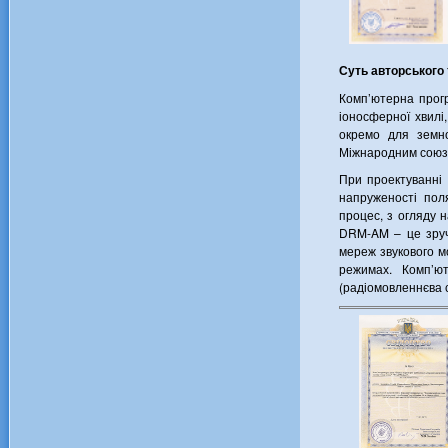
Суть авторського 
Комп’ютерна прогр
іоносферної хвилі
окремо для земно
Міжнародним союзо
При проектуванні 
напруженості поля
процес, з огляду 
DRM-AM – це зруч
мереж звукового м
режимах. Комп’ю
(радіомовленнєва с