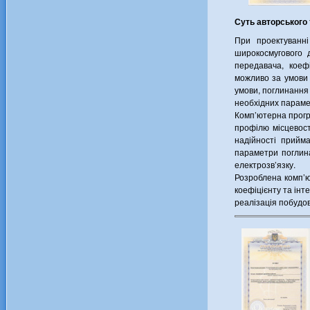
Суть авторського 
При проектуванні
широкосмугового д
передавача, коеф
можливо за умови 
умови, поглинання 
необхідних парамет
Комп’ютерна програ
профілю місцевост
надійності прийм
параметри поглин
електрозв’язку.
Розроблена комп’ю
коефіцієнту та ін
реалізація побудо