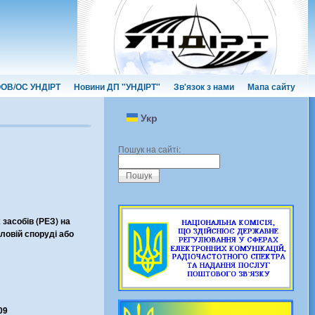
ОВ/ОС УНДІРТ
Новини ДП "УНДІРТ"
Зв'язок з нами
Мапа сайту
Укр
Пошук на сайті:
засобів (РЕЗ) на
ловій споруді або
09