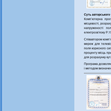
Суть авторського
Комп’ютерна прог
місцевості, розра
напруженості по
електрозв’язку Р.1
Співавтором комп’
мереж для телеві
поля корисного сиг
проценту місць пр
для розрахунку кут
Програма дозволяє
і методом визначен