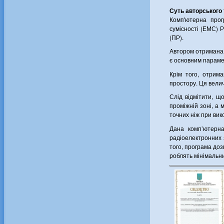
Суть авторського
Комп'ютерна прог
сумісності (ЕМС) 
(ПР).
Автором отримана 
є основним параме
Крім того, отрим
простору. Ця вели
Слід відмітити, 
проміжній зоні, а 
точних ніж при ви
Дана комп’ютерна
радіоелектронних з
того, програма до
роблять мінімальни