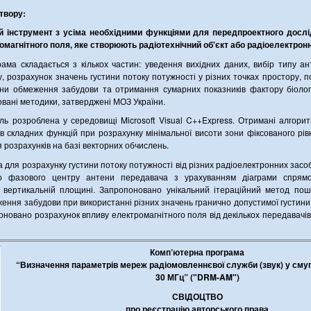
твору:
й інструмент з усіма необхідними функціями для передпроектного досл
магнітного поля, яке створюють радіотехнічний об'єкт або радіоелектронн
ама складається з кількох частин: уведення вихідних даних, вибір типу а
у, розрахунок значень густини потоку потужності у різних точках простору, 
они обмеження забудови та отримання сумарних показників фактору біолог
овані методики, затверджені МОЗ України.
ь розроблена у середовищі Microsoft Visual C++Express. Отримані алгор
в складних функцій при розрахунку мінімальної висоти зони фіксованого рі
 розрахунків на базі векторних обчислень.
ля розрахунку густини потоку потужності від різних радіоелектронних засобі
но фазового центру антени передавача з урахуванням діаграми спрямо
а вертикальній площині. Запропоновано унікальний ітераційний метод пош
ення забудови при використанні різних значень гранично допустимої густини
оновано розрахунок впливу електромагнітного поля від декількох передавачі
Комп’ютерна програма
“Визначення параметрів мереж радіомовленнєвої служби (звук) у сму
30 МГц” ("DRM-AM")
СВІДОЦТВО
про реєстрацію авторського права