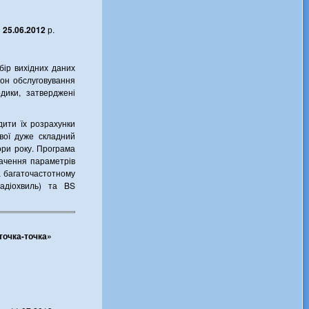
и
25.06.2012
р.
бір вихідних даних
зон обслуговування
дики, затверджені
дити їх розрахунки
ової дуже складний
ори року. Програма
ачення параметрів
а багаточастотному
адіохвиль) та BS
точка-точка»