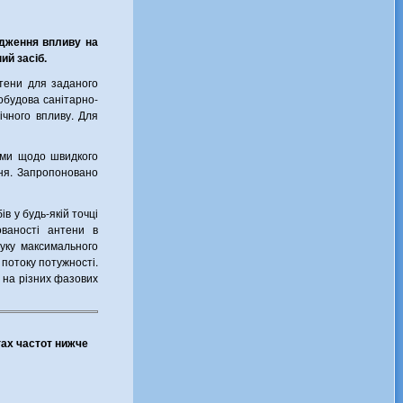
ідження впливу на
ий засіб.
нтени для заданого
побудова санітарно-
ічного впливу. Для
итми щодо швидкого
вня. Запропоновано
в у будь-якій точці
ваності антени в
уку максимального
 потоку потужності.
в на різних фазових
гах частот нижче