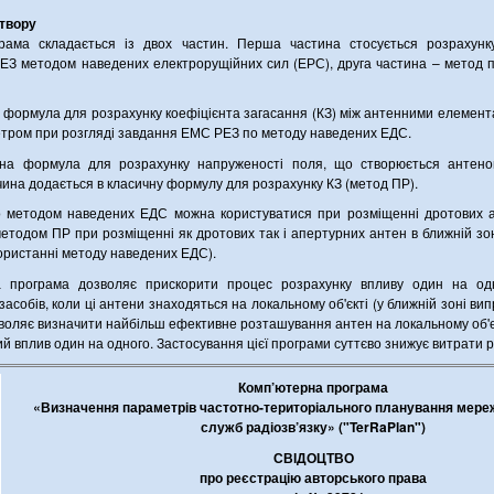
 твору
рама складається із двох частин. Перша частина стосується розрахунку
РЕЗ методом наведених електрорущійних сил (ЕРС), друга частина – метод 
формула для розрахунку коефіцієнта загасання (КЗ) між антенними елемент
тром при розгляді завдання ЕМС РЕЗ по методу наведених ЕДС.
ана формула для розрахунку напруженості поля, що створюється антено
чина додається в класичну формулу для розрахунку КЗ (метод ПР).
що методом наведених ЕДС можна користуватися при розміщенні дротових а
методом ПР при розміщенні як дротових так і апертурних антен в ближній зо
користанні методу наведених ЕДС).
 програма дозволяє прискорити процес розрахунку впливу один на од
асобів, коли ці антени знаходяться на локальному об'єкті (у ближній зоні ви
зволяє визначити найбільш ефективне розташування антен на локальному об'єк
й вплив один на одного. Застосування цієї програми суттєво знижує витрати р
Комп’ютерна програма
«Визначення параметрів частотно-територіального планування мере
служб радіозв’язку» ("TerRaPlan")
СВІДОЦТВО
про реєстрацію авторського права