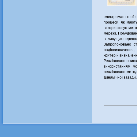
електромагнітної 
процеси, які мают
використовує мето
мережі. Побудован
впливу цих перешко
Запропоновано ст
радіовизначення,
критерій визначен
Реалізовано описа
використанням мо
реалізовано метод
динамічної завади.