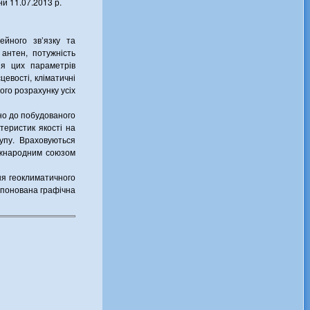
и 11.07.2013 р.
ейного зв’язку та
 антен, потужність
ня цих параметрів
евості, кліматичні
ого розрахунку усіх
дно до побудованого
теристик якості на
упу. Враховуються
іжнародним союзом
ня геоклиматичного
опонована графічна