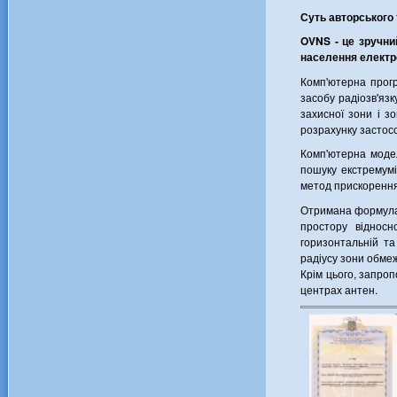
Суть авторського 
OVNS - це зручни
населення електро
Комп'ютерна прогр
засобу радіозв'язк
захисної зони і з
розрахунку застос
Комп'ютерна модел
пошуку екстремумі
метод прискорення
Отримана формула д
простору віднос
горизонтальній т
радіусу зони обмеж
Крім цього, запроп
центрах антен.