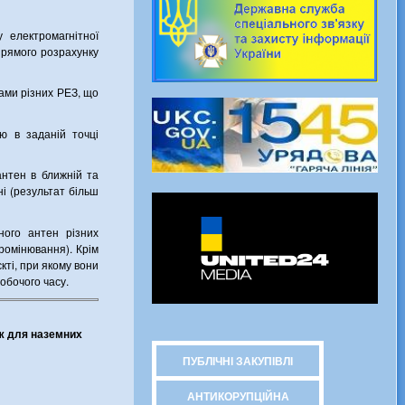
 електромагнітної
прямого розрахунку
ами різних РЕЗ, що
ю в заданій точці
нтен в ближній та
ні (результат більш
ного антен різних
промінювання). Крім
ті, при якому вони
обочого часу.
ж для наземних
ПУБЛІЧНІ ЗАКУПІВЛІ
АНТИКОРУПЦІЙНА