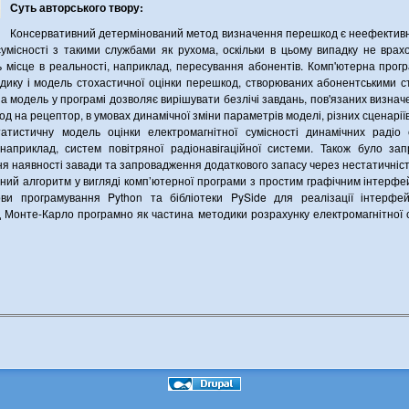
Суть авторського твору:
Консервативний детермінований метод визначення перешкод є неефективн
сумісності з такими службами як рухома, оскільки в цьому випадку не врах
ь місце в реальності, наприклад, пересування абонентів. Комп'ютерна прог
дику і модель стохастичної оцінки перешкод, створюваних абонентськими с
а модель у програмі дозволяє вирішувати безлічі завдань, пов'язаних визна
д на рецептор, в умовах динамічної зміни параметрів моделі, різних сценаріїв
атистичну модель оцінки електромагнітної сумісності динамічних радіо
 наприклад, систем повітряної радіонавігаційної системи. Також було за
ня наявності завади та запровадження додаткового запасу через нестатичніст
ний алгоритм у вигляді комп’ютерної програми з простим графічним інтерфе
ви програмування Python та бібліотеки PySide для реалізації інтерфе
 Монте-Карло програмно як частина методики розрахунку електромагнітної с