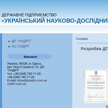
ДЕРЖАВНЕ ПІДПРИЄМСТВО
«УКРАЇНСЬКИЙ НАУКОВО-ДОСЛІДНИЙ
Головна
ДП "УНДІРТ"
ОС УНДІРТ
Розробки ДП
Контакти
Україна, 65026, м. Одеса,
вул. Ніни Строкатої, 31, ДП
"УНДІРТ"
тел. +38 (048) 740-71-22,
+38 (048) 740-71-23
E-mail:
infoall@undirt.com.ua
undirt.com.ua
З