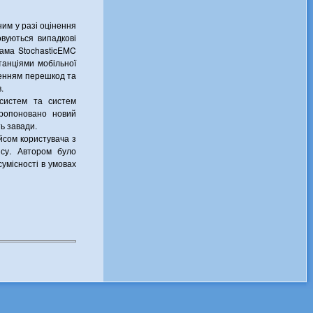
им у разі оцінення
овуються випадкові
рама StochasticEMC
танціями мобільної
ченням перешкод та
.
 систем та систем
пропоновано новий
ь завади.
йсом користувача з
йсу. Автором було
умісності в умовах