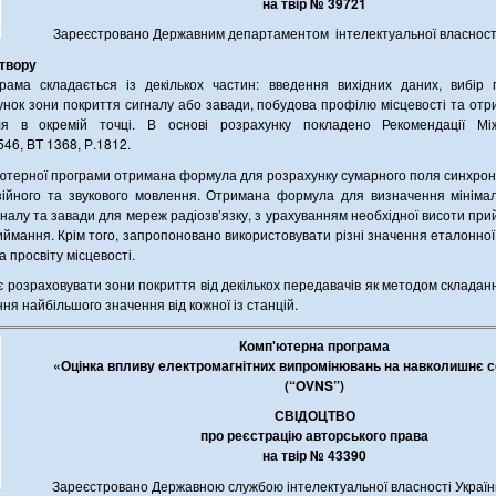
на твір № 39721
Зареєстровано Державним департаментом інтелектуальної власнос
 твору
рама складається із декількох частин: введення вихідних даних, вибір г
хунок зони покриття сигналу або завади, побудова профілю місцевості та отр
ля в окремій точці. В основі розрахунку покладено Рекомендації Мі
546, BT 1368, Р.1812.
ютерної програми отримана формула для розрахунку сумарного поля синхро
зійного та звукового мовлення. Отримана формула для визначення мінімал
налу та завади для мереж радіозв’язку, з урахуванням необхідної висоти пр
иймання. Крім того, запропоновано використовувати різні значення еталонно
а просвіту місцевості.
 розраховувати зони покриття від декількох передавачів як методом складан
ня найбільшого значення від кожної із станцій.
Комп'ютерна програма
«Оцінка впливу електромагнітних випромінювань на навколишнє 
(“OVNS”)
СВІДОЦТВО
про реєстрацію авторського права
на твір № 43390
Зареєстровано Державною службою інтелектуальної власності Украї