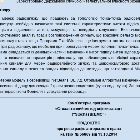
Зареєстровано Державною службою інтелектуальної власності Україн
твору:
 мереж радіозв’язку, що працюють за топологією точка-точка радіорел
оступу необхідно визначати такі системні характеристики: висоти підвісу
іцієнти підсилення антен, модуляція та швидкість кодування. Визначен
системного аналізу траси розповсюдження сигналу, що враховує рельєф місц
сигналу в газах тощо. Програма FixedWireless – це інструмент автоматизован
рів радіоканалу, що необхідні при проектуванні мереж топології точка-точка.
ма складається із декількох частин: визначення висот підвісу антен відпові
і та визначення параметрів радіоканалу, що забезпечують необхідні харак
ання сигналу для мереж радіорелейного зв’язку та широкосмугового дост
ання сигналу в газах та опадах відповідно до методик, що затверджені М
терна модель в середовищі NetBeans IDE 7.2. Отримані алгоритми визначен
тенсивності дощу для складної траси розповсюдження (суша-вода-суша). Запр
ви першої зони Френеля з урахування рефракції.
Комп’ютерна програма
«Стохастичний метод оцінки завад»
("StochasticEMC")
СВІДОЦТВО
про реєстрацію авторського права
на твір № 56869 від 13.10.2014