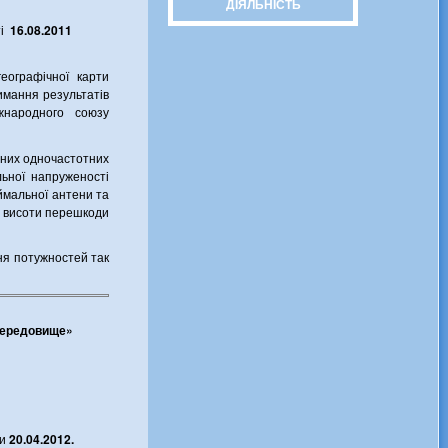
ДІЯЛЬНІСТЬ
ті
16.08.2011
еографічної карти
имання результатів
жнародного союзу
нних одночастотних
ьної напруженості
иймальної антени та
ї висоти перешкоди
ня потужностей так
середовище»
ни
20
.
04.2012.