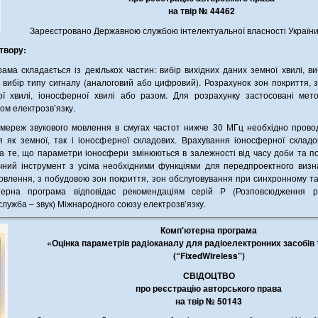
на твір № 44462
Зареєстровано Державною службою інтелектуальної власності Україн
твору:
ама складається із декількох частин: вибір вихідних даних земної хвилі, ви
, вибір типу сигналу (аналоговий або цифровий). Розрахунок зон покриття, 
ї хвилі, іоносферної хвилі або разом. Для розрахунку застосовані мето
м електрозв’язку.
мереж звукового мовлення в смугах частот нижче 30 МГц необхідно прово
 як земної, так і іоносферної складових. Врахування іоносферної склад
на те, що параметри іоносфери змінюються в залежності від часу доби та п
ний інструмент з усіма необхідними функціями для передпроектного визн
овлення, з побудовою зон покриття, зон обслуговування при синхронному т
терна програма відповідає рекомендаціям серій Р (Розповсюдження р
лужба – звук) Міжнародного союзу електрозв’язку.
Комп'ютерна програма
«Оцінка параметрів радіоканалу для радіоелектронних засобів 
(“FixedWireless”)
СВІДОЦТВО
про реєстрацію авторського права
на твір № 50143