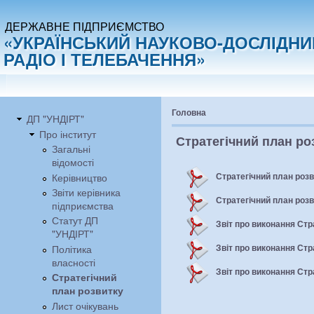
ДЕРЖАВНЕ ПІДПРИЄМСТВО
«УКРАЇНСЬКИЙ НАУКОВО-ДОСЛІДНИ
РАДІО І ТЕЛЕБАЧЕННЯ»
Головна
ДП "УНДІРТ"
Про інститут
Стратегічний план ро
Загальні
відомості
Стратегічний план розв
Керівництво
Звіти керівника
Стратегічний план розв
підприємства
Статут ДП
Звіт про виконання Стр
"УНДІРТ"
Звіт про виконання Стр
Політика
власності
Звіт про виконання Стр
Стратегічний
план розвитку
Лист очікувань