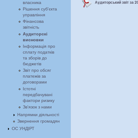
власника
Аудиторський звіт за 20
Рішення суб'єкта
управління
Фінансова
звітність
Аудиторскі
висновки
Інформація про
сплату податків
та зборів до
бюджетів
Звіт про обсяг
платежів за
договорами
Істотні
передбачувані
фактори ризику
Зв'язок з нами
Напрямки діяльності
Звернення громадян
ОС УНДІРТ