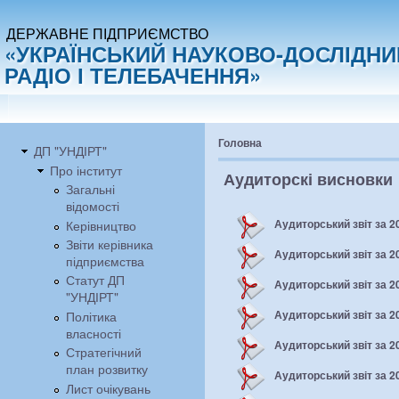
ДЕРЖАВНЕ ПІДПРИЄМСТВО
«УКРАЇНСЬКИЙ НАУКОВО-ДОСЛІДНИ
РАДІО І ТЕЛЕБАЧЕННЯ»
Головна
ДП "УНДІРТ"
Про інститут
Аудиторскі висновки
Загальні
відомості
Аудиторський звіт за 20
Керівництво
Звіти керівника
Аудиторський звіт за 20
підприємства
Статут ДП
Аудиторський звіт за 20
"УНДІРТ"
Аудиторський звіт за 20
Політика
власності
Аудиторський звіт за 20
Стратегічний
план розвитку
Аудиторський звіт за 20
Лист очікувань