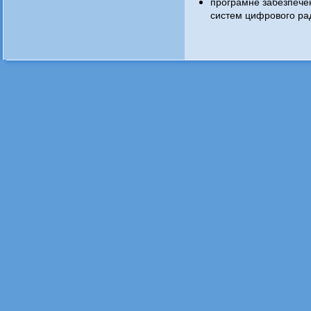
програмне забезпече
систем цифрового ра