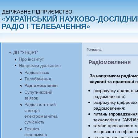
ДЕРЖАВНЕ ПІДПРИЄМСТВО
«УКРАЇНСЬКИЙ НАУКОВО-ДОСЛІДНИ
РАДІО І ТЕЛЕБАЧЕННЯ»
Головна
ДП "УНДІРТ"
Про інститут
Радіомовлення
Напрямки діяльності
Радіозв'язок
За напрямком радіом
Телебачення
наукові та практичні
Радіомовлення
розрахунку аналогови
Супутниковий
радіомовлення;
зв'язок
розрахунку цифрових
Радіочастотний
радіомовлення;
спектр і
питань впровадження
електромагнітна
технологіями DAB/DA
сумісність
заміни проводового мо
Техніко-
місцевості на ефірне
економічна
надання консультатив