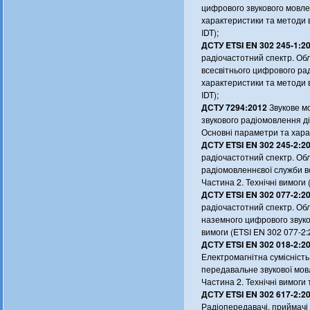
цифрового звукового мовле
характеристики та методи 
IDT);
ДСТУ ETSI EN 302 245-1:2
радіочастотний спектр. О
всесвітнього цифрового рад
характеристики та методи 
IDT);
ДСТУ 7294:2012
Звукове м
звукового радіомовлення ді
Основні параметри та хара
ДСТУ ETSI EN 302 245-2:2
радіочастотний спектр. О
радіомовленнєвої служби в
Частина 2. Технічні вимоги 
ДСТУ ETSI EN 302 077-2:2
радіочастотний спектр. О
наземного цифрового звуко
вимоги (ETSI EN 302 077-2:2
ДСТУ ETSI EN 302 018-2:20
Електромагнітна сумісніст
передавальне звукової мов
Частина 2. Технічні вимоги
ДСТУ ETSI EN 302 617-2:20
Радіопередавачі, приймачі