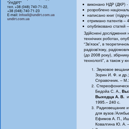
"УНДІРТ"
виконано НДР (ДКР) -
тел. +38 (048) 740-71-22,
розроблено національ
+38 (048) 740-71-23
E-mail:
infoall@undirt.com.ua
написано книг (підруч
undirt.com.ua
отримано патентів – 4
опубліковано статей –
Здійснені дослідження 
технічних роботах, опу
“Зв'язок”, в теоретично
радіозв'язку, радіомов
(до 2008 року), збірни
технології”, а також у кн
Звуковое вещани
Зорин И. Ф. и др.
Справочник. – М.:
Стереофоническ
Бедойа С. А.,
Вых
Выходца А. В.
1995.– 240 с.
Радиовещание и 
для вузов /Алябье
Ефимов А. П., Иш
Ковалгина Ю. А. –