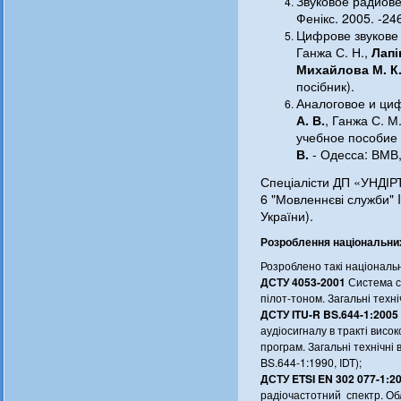
Звуковое радиове
Фенікс. 2005. -246
Цифрове звукове
Ганжа С. Н.,
Лапі
Михайлова М. К
посібник).
Аналоговое и ци
А. В.
, Ганжа С. М
учебное пособие
В.
- Одесса: ВМВ, 
Спеціалісти ДП «УНДІРТ
6 "Мовленнєві служби" 
України).
Розроблення національних
Розроблено такі національн
ДСТУ 4053-2001
Система с
пілот-тоном. Загальні техн
ДСТУ ITU-R BS.644-1:2005
аудіосигналу в тракті вис
програм. Загальні технічні
BS.644-1:1990, IDT);
ДСТУ ETSI EN 302 077-1:2
радіочастотний спектр. О