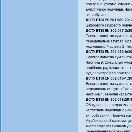
повітряної рухомої служби
амплітудної модуляції. Час
випробування ;
ДСТУ ETSI ES 201 980:2017
цифрового звукового мовле
ДСТУ ETSI EN 302 017-2:20
Електромагнітна сумісніст
передавальне звукової мов
модуляцією. Частина 2. Тех
ДСТУ ETSI EN 301 489-9:20
Електромагнітна сумісніст
Частина 9. Спеціальні умо
подібного радіочастотного
аудіопристроїв та пристрої
ДСТУ ETSI EN 302 018-1:20
Електромагнітна сумісніст
передавальне звукової мов
Частина 1. Технічні характ
ДСТУ ETSI EN 302 018:2018
Обладнання передавальне 
частотною модуляцією (ЧМ).
випробування. Планується
України на нові системи ц
якості звукових сигналів у
передавання мовленнєвих п