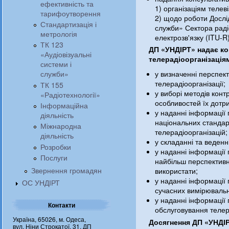
ефективність та
1) організаціям телев
тарифоутворення
2) щодо роботи Дослід
Стандартизація і
служби» Сектора раді
метрологія
електрозв'язку (ITU-R)
ТК 123
ДП «УНДІРТ» надає к
«Аудіовізуальні
телерадіоорганізація
системи і
у визначенні перспек
служби»
телерадіоорганізації;
ТК 155
у виборі методів конт
«Радіотехнології»
особливостей їх дотр
Інформаційна
у наданні інформації 
діяльність
національних стандар
Міжнародна
телерадіоорганізацій;
діяльність
у складанні та веденн
Розробки
у наданні інформації 
Послуги
найбільш перспективн
Звернення громадян
використати;
у наданні інформації
ОС УНДІРТ
сучасних вимірювальни
у наданні інформації 
Контакти
обслуговування телер
Україна, 65026, м. Одеса,
Досягнення ДП «УНДІ
вул. Ніни Строкатої, 31, ДП