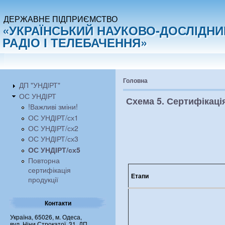
ДЕРЖАВНЕ ПІДПРИЄМСТВО
«УКРАЇНСЬКИЙ НАУКОВО-ДОСЛІДНИ
РАДІО І ТЕЛЕБАЧЕННЯ»
Головна
ДП "УНДІРТ"
ОС УНДІРТ
Схема 5. Сертифікаці
!Важливі зміни!
ОС УНДІРТ/сх1
ОС УНДІРТ/сх2
ОС УНДІРТ/сх3
ОС УНДІРТ/сх5
Повторна
сертифікація
Етапи
продукції
Контакти
Україна, 65026, м. Одеса,
вул. Ніни Строкатої, 31, ДП