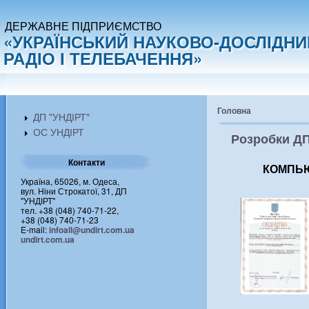
ДЕРЖАВНЕ ПІДПРИЄМСТВО
«УКРАЇНСЬКИЙ НАУКОВО-ДОСЛІДНИ
РАДІО І ТЕЛЕБАЧЕННЯ»
Головна
ДП "УНДІРТ"
ОС УНДІРТ
Розробки ДП
Контакти
КОМПЬЮ
Україна, 65026, м. Одеса,
вул. Ніни Строкатої, 31, ДП
"УНДІРТ"
тел. +38 (048) 740-71-22,
+38 (048) 740-71-23
E-mail:
infoall@undirt.com.ua
undirt.com.ua