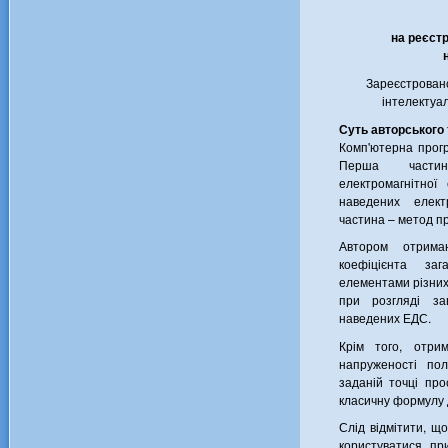
на реєст
Зареєстрован
інтелектуа
Суть авторського
Комп'ютерна прогр
Перша частин
електромагнітної
наведених елект
частина – метод пр
Автором отрима
коефіцієнта за
елементами різни
при розгляді з
наведених ЕДС.
Крім того, отри
напруженості по
заданій точці пр
класичну формулу 
Слід відмітити, 
користуватися пр