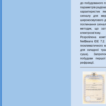
до побудованого п
параметрів радіок
характеристик я
сигналу для мер
широкосмугового 
поглинання сигналу
методик, що зат
електрозв’язку.
Розроблена комп
NetBeans IDE 7.2
геоклиматичного к
для складної тра
суша). Запропо
побудови першо
рефракції.