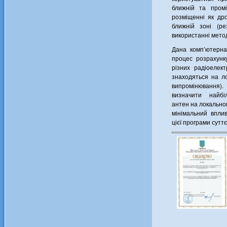
ближній та пром
розміщенні як др
ближній зоні (р
використанні мето
Дана комп’ютерна
процес розрахунк
різних радіоелек
знаходяться на ло
випромінювання).
визначити найб
антен на локальном
мінімальний впли
цієї програми сутт