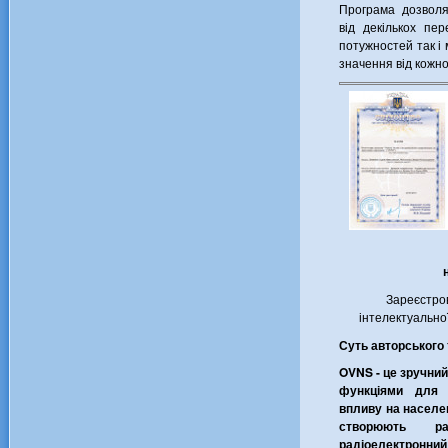
Програма дозволя
від декількох пе
потужностей так і
значення від кожної
Зареєстро
інтелектуально
Суть авторського 
OVNS - це зручний
функціями для 
впливу на населе
створюють ра
радіоелектронний 