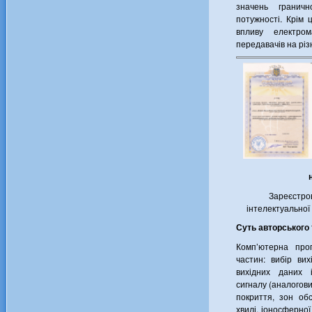
значень граничн
потужності. Крім 
впливу електром
передавачів на рі
Зареєстро
інтелектуальної
Суть авторського 
Комп’ютерна прог
частин: вибір вих
вихідних даних 
сигналу (аналогов
покриття, зон об
хвилі, іоносферної