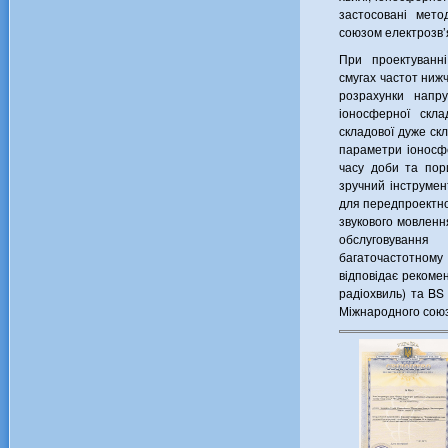
застосовані мето
союзом електрозв’
При проектуванн
смугах частот ниж
розрахунки напру
іоносферної скла
складової дуже скл
параметри іоносф
часу доби та по
зручний інструмен
для передпроектн
звукового мовленн
обслуговува
багаточастотному
відповідає рекоме
радіохвиль) та BS
Міжнародного союз