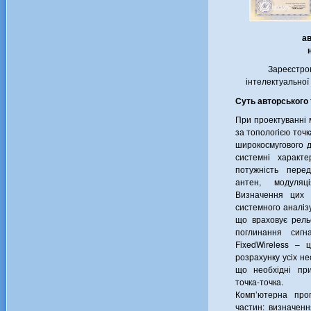
ав
Зареєстро
інтелектуальної 
Суть авторського 
При проектуванні 
за топологією точк
широкосмугового д
системні характе
потужність перед
антен, модуляц
Визначення цих 
системного аналіз
що враховує рельє
поглинання сиг
FixedWireless – 
розрахунку усіх не
що необхідні при
точка-точка.
Комп’ютерна прог
частин: визначенн