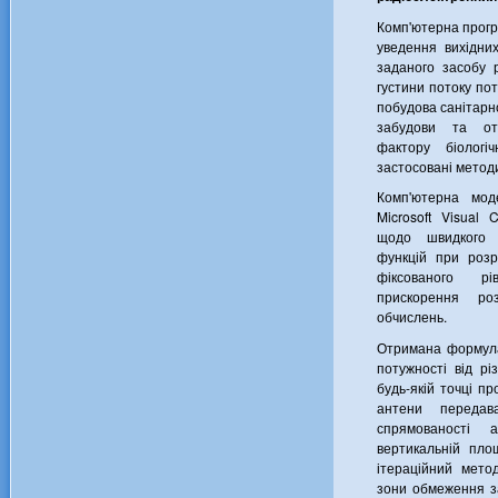
Комп'ютерна програ
уведення вихідни
заданого засобу р
густини потоку пот
побудова санітарн
забудови та от
фактору біологі
застосовані метод
Комп'ютерна мод
Microsoft Visual
щодо швидкого 
функцій при розр
фіксованого р
прискорення ро
обчислень.
Отримана формула
потужності від рі
будь-якій точці п
антени передав
спрямованості 
вертикальній пло
ітераційний мето
зони обмеження з