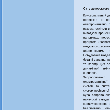
Суть авторського 
Консервативний д
перешкод є нее
електромагнітної 
рухома, оскільки 
випадкові процеси
наприклад, перес
програма Stochas
модель стохастичн
абонентськими 
Побудована модель
безлічі завдань, 
та впливу цих п
динамічної змін
сценаріїв.
Запропоновано 
електромагнітно
систем та систе
систем повітряної 
було запропонов
наявності завади
запасу через неста
Реалізовано оп