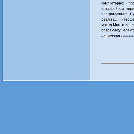
комп’ютерної п
інтерфейсом кор
програмування Py
реалізації інтер
метод Монте-Карл
розрахунку елект
динамічної завади.