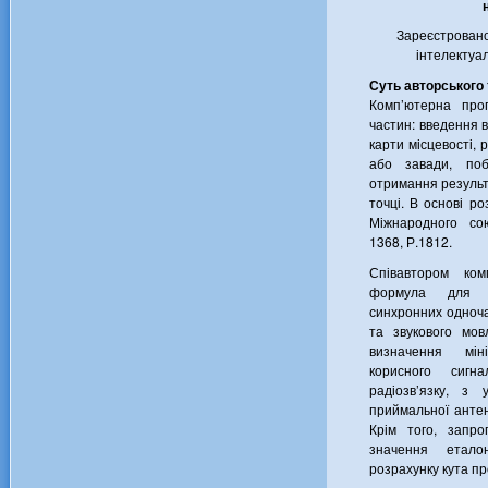
Зареєстрован
інтелектуа
Суть авторського
Комп’ютерна прог
частин: введення в
карти місцевості, 
або завади, поб
отримання результ
точці. В основі р
Міжнародного со
1368, Р.1812.
Співавтором ком
формула для р
синхронних одноча
та звукового мо
визначення мін
корисного сиг
радіозв’язку, з 
приймальної анте
Крім того, запро
значення етало
розрахунку кута пр