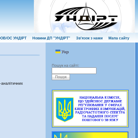
ОВ/ОС УНДІРТ
Новини ДП "УНДІРТ"
Зв'язок з нами
Мапа сайту
Укр
Пошук на сайті:
о-аналітичних