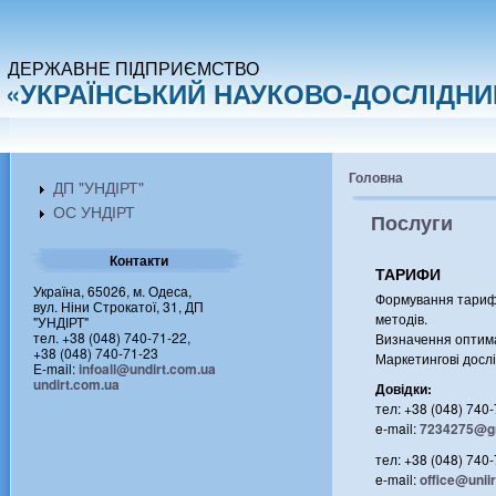
ДЕРЖАВНЕ ПІДПРИЄМСТВО
«УКРАЇНСЬКИЙ НАУКОВО-ДОСЛІДНИЙ
Головна
ДП "УНДІРТ"
ОС УНДІРТ
Послуги
Контакти
ТАРИФИ
Україна, 65026, м. Одеса,
Формування тарифі
вул. Ніни Строкатої, 31, ДП
методів.
"УНДІРТ"
тел. +38 (048) 740-71-22,
Визначення оптима
+38 (048) 740-71-23
Маркетингові досл
E-mail:
infoall@undirt.com.ua
undirt.com.ua
Довідки:
тел: +38 (048) 740
e-mail:
7234275@g
тел: +38 (048) 740
e-mail:
office@unii