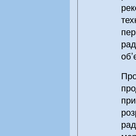
рек
тех
пе
рад
об’є
Пр
про
при
роз
рад
мер