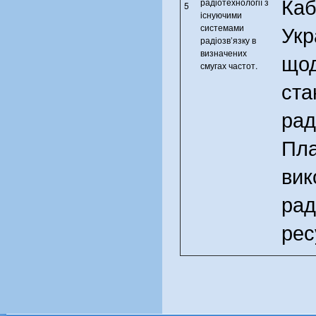
Каб
радіотехнології з
5
існуючими
Укр
системами
радіозв’язку в
визначених
щод
смугах частот.
ста
рад
Пл
вик
рад
рес