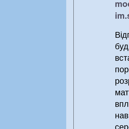
mod
im.
Від
буд
вст
пор
роз
мат
впл
нав
сер