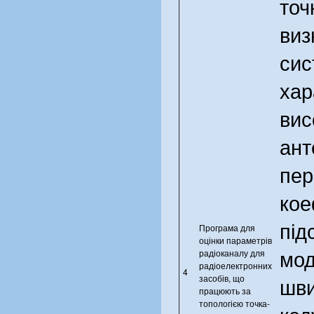
точ
виз
сис
хар
вис
ант
пер
кое
під
Програма для
оцінки параметрів
мод
радіоканалу для
радіоелектронних
4
шви
засобів, що
працюють за
топологією точка-
код