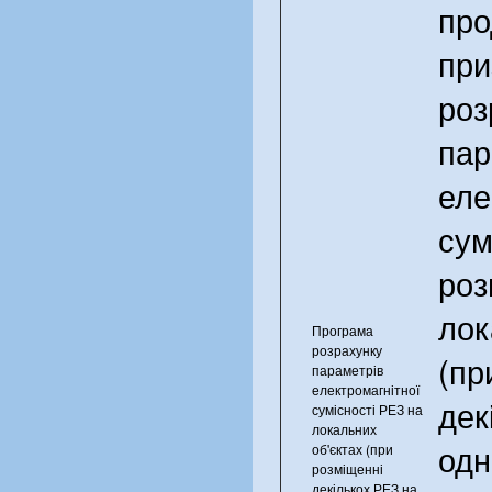
про
при
роз
пар
еле
сум
роз
лок
Програма
розрахунку
(пр
параметрів
електромагнітної
дек
сумісності РЕЗ на
локальних
одн
об'єктах (при
розміщенні
декількох РЕЗ на