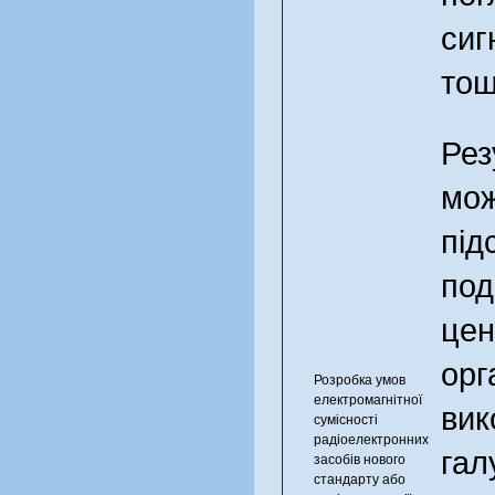
сиг
тощ
Рез
мож
під
под
цен
орг
Розробка умов
електромагнітної
вик
сумісності
радіоелектронних
гал
засобів нового
стандарту або