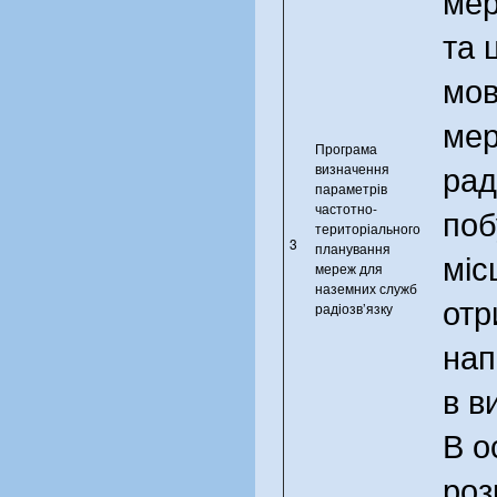
та 
мов
мер
Програма
рад
визначення
параметрів
частотно-
поб
територіального
3
планування
міс
мереж для
наземних служб
отр
радіозв’язку
нап
в в
В о
роз