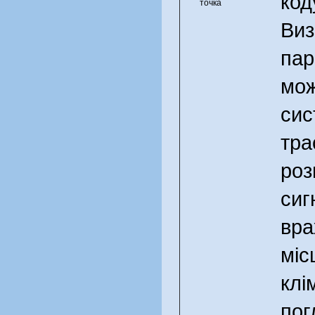
точка
Виз
пар
мож
сис
тра
роз
сиг
вра
міс
клі
пог