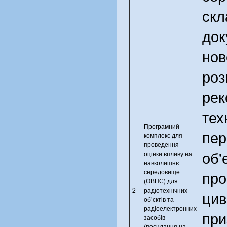
скл
док
нов
роз
рек
тех
Програмний
пе
комплекс для
проведення
об'
оцінки впливу на
навколишнє
про
середовище
(ОВНС) для
2
радіотехнічних
цив
об’єктів та
радіоелектронних
при
засобів
(посилання на