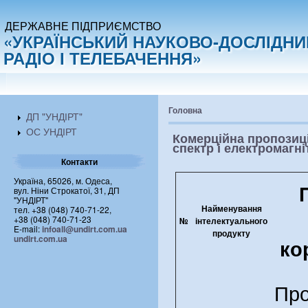
ДЕРЖАВНЕ ПІДПРИЄМСТВО
«УКРАЇНСЬКИЙ НАУКОВО-ДОСЛІДНИ
РАДІО І ТЕЛЕБАЧЕННЯ»
Головна
ДП "УНДІРТ"
ОС УНДІРТ
Комерційна пропозиці
спектр і електромагні
Контакти
Україна, 65026, м. Одеса,
вул. Ніни Строкатої, 31, ДП
"УНДІРТ"
Найменування
тел. +38 (048) 740-71-22,
+38 (048) 740-71-23
№
інтелектуального
E-mail:
infoall@undirt.com.ua
продукту
undirt.com.ua
ко
Пр