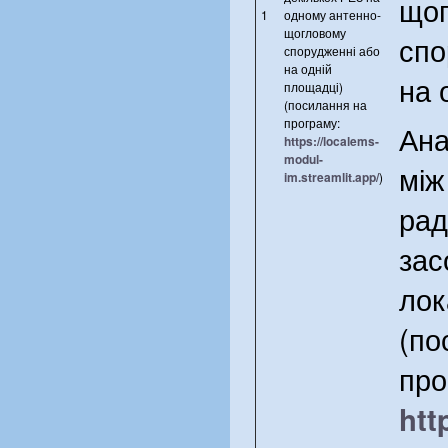
що
1
одному антенно-
щогловому
спо
спорудженні або
на одній
на 
площадці)
(посилання на
програму:
Ана
https://localems-
modul-
між
im.streamlit.app/
)
рад
зас
лок
(по
про
htt