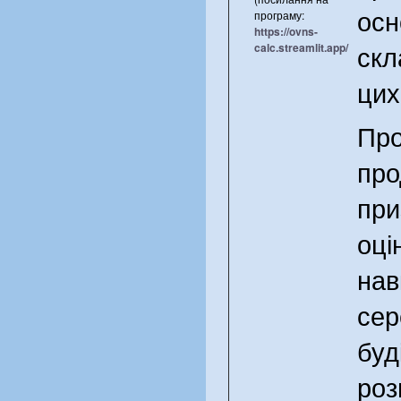
осн
програму:
https://ovns-
скл
calc.streamlit.app/
цих
Пр
про
при
оці
нав
сер
буд
роз