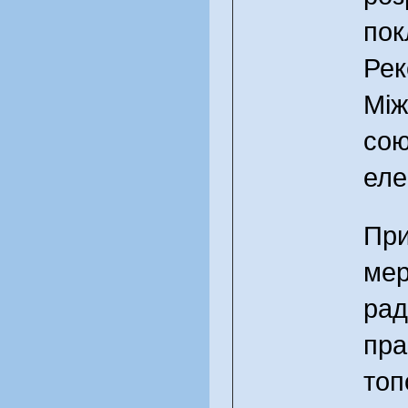
пок
Рек
Між
сою
еле
При
ме
рад
пра
топ